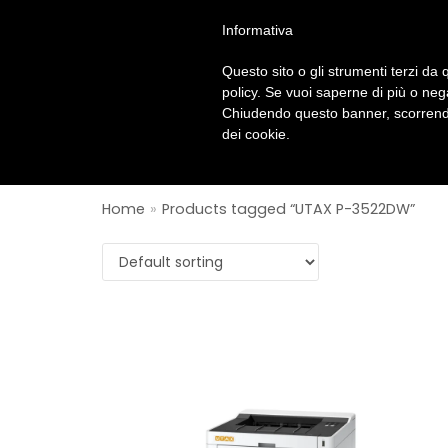
Vai
Durante le prossime festività natalizie, La PR Solu
Informativa
al
Questo sito o gli strumenti terzi da q
contenuto
policy. Se vuoi saperne di più o neg
Chiudendo questo banner, scorrendo
dei cookie.
Home
»
Products tagged “UTAX P-3522DW”