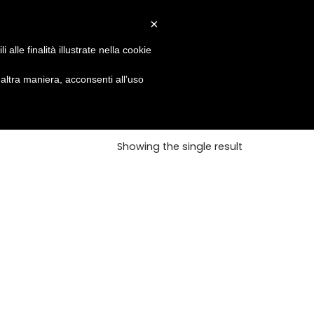
icembre Le regolari attività riprenderanno Lunedì 30
×
alle finalità illustrate nella cookie
io
Prodotti
Contatti
ltra maniera, acconsenti all’uso
Showing the single result