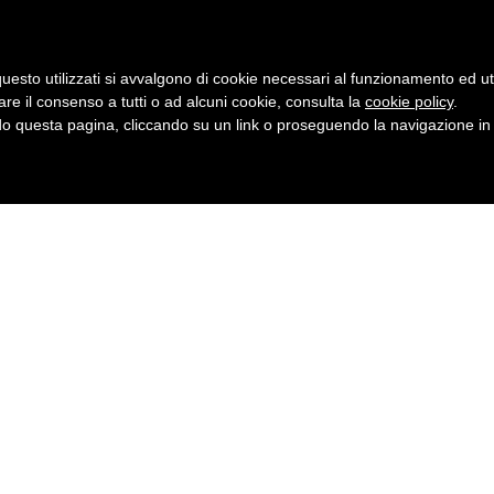
zioni Documentali & IT resterà chiusa dal 22 al 29 D
Dicembre Auguriamo a tutti Buone Feste
Dismiss
uesto utilizzati si avvalgono di cookie necessari al funzionamento ed utili 
Home
Chi Siamo
News
Nolegg
are il consenso a tutti o ad alcuni cookie, consulta la
cookie policy
.
 questa pagina, cliccando su un link o proseguendo la navigazione in a
Arredo ufficio
Centralini virtuali