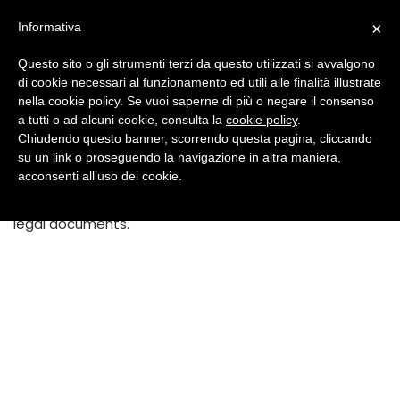
Vai
Durante le prossime festività natalizie, La PR Soluzioni
×
Informativa
al
Documentali & IT resterà chiusa dal 22 al 29 Dicembre Le
contenuto
Questo sito o gli strumenti terzi da questo utilizzati si avvalgono
regolari attività riprenderanno Lunedì 30 Dicembre
di cookie necessari al funzionamento ed utili alle finalità illustrate
Privacy Policy
Auguriamo a tutti Buone Feste
Dismiss
nella cookie policy. Se vuoi saperne di più o negare il consenso
a tutti o ad alcuni cookie, consulta la
cookie policy
.
The document could not be found. If you are the owner
Chiudendo questo banner, scorrendo questa pagina, cliccando
of the site, double-check your settings inside your
su un link o proseguendo la navigazione in altra maniera,
acconsenti all’uso dei cookie.
iubenda dashboard. If you read this as a user of this
site, please alert the owner of the site to check their
legal documents.
Arredo ufficio
Centralini virtuali
Digital Signage & Visual
Macchine per ufficio
Purificatore d’aria