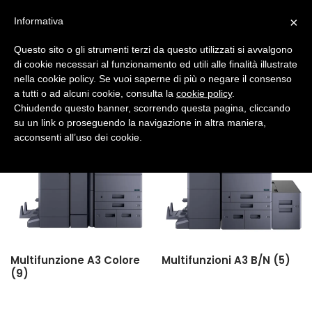
Vai
Durante le prossime festività natalizie, La PR Soluzioni
×
Informativa
al
Documentali & IT resterà chiusa dal 22 al 29 Dicembre Le
contenuto
Questo sito o gli strumenti terzi da questo utilizzati si avvalgono
regolari attività riprenderanno Lunedì 30 Dicembre
Home
»
Macchine per ufficio
di cookie necessari al funzionamento ed utili alle finalità illustrate
Auguriamo a tutti Buone Feste
Dismiss
nella cookie policy. Se vuoi saperne di più o negare il consenso
a tutti o ad alcuni cookie, consulta la
cookie policy
.
Chiudendo questo banner, scorrendo questa pagina, cliccando
su un link o proseguendo la navigazione in altra maniera,
acconsenti all’uso dei cookie.
Arredo ufficio
Centralini virtuali
Digital Signage & Visual
Multifunzione A3 Colore
Multifunzioni A3 B/N
(5)
(9)
Macchine per ufficio
Purificatore d’aria