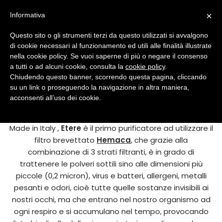
Vai
Durante le prossime festività natalizie, La PR Soluzioni
×
Informativa
al
Documentali & IT resterà chiusa dal 22 al 29 Dicembre Le
contenuto
Questo sito o gli strumenti terzi da questo utilizzati si avvalgono
regolari attività riprenderanno Lunedì 30 Dicembre
di cookie necessari al funzionamento ed utili alle finalità illustrate
Etere
è il purificatore d’aria indoor con filtro brevettato
Auguriamo a tutti Buone Feste
Dismiss
nella cookie policy. Se vuoi saperne di più o negare il consenso
che trattiene il 99,97% delle polveri sottili fino alla
a tutti o ad alcuni cookie, consulta la
cookie policy
.
dimensione di 0,3 micron.
Chiudendo questo banner, scorrendo questa pagina, cliccando
su un link o proseguendo la navigazione in altra maniera,
Il purificatore d’aria
Etere
è compatto e ad alta
acconsenti all’uso dei cookie.
efficacia, silenzioso e semplice da utilizzare.
Made in Italy ,
Etere
è il primo purificatore ad utilizzare il
filtro brevettato
Hemaca
, che grazie alla
Arredo ufficio
combinazione di 3 strati filtranti, è in grado di
trattenere le polveri sottili sino alle dimensioni più
Centralini virtuali
piccole (0,2 micron), virus e batteri, allergeni, metalli
Digital Signage & Visual
pesanti e odori, cioè tutte quelle sostanze invisibili ai
nostri occhi, ma che entrano nel nostro organismo ad
Macchine per ufficio
ogni respiro e si accumulano nel tempo, provocando
Purificatore d’aria