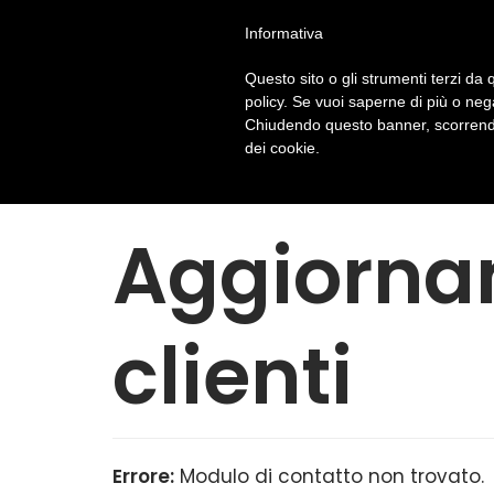
Vai
Durante le prossime festività natalizie, La PR Solu
Informativa
al
Questo sito o gli strumenti terzi da q
contenuto
policy. Se vuoi saperne di più o neg
Chiudendo questo banner, scorrendo
dei cookie.
Aggiorna
clienti
Errore:
Modulo di contatto non trovato.