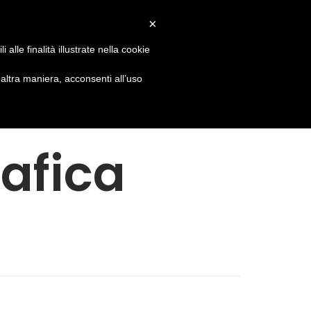
icembre Le regolari attività riprenderanno Lunedì 30
×
alle finalità illustrate nella cookie
io
Prodotti
Contatti
ltra maniera, acconsenti all’uso
afica