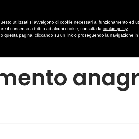
zioni Documentali & IT resterà chiusa dal 22 al 29 D
Dicembre Auguriamo a tutti Buone Feste
Dismiss
uesto utilizzati si avvalgono di cookie necessari al funzionamento ed utili 
Home
Chi Siamo
News
Nolegg
are il consenso a tutti o ad alcuni cookie, consulta la
cookie policy
.
 questa pagina, cliccando su un link o proseguendo la navigazione in a
mento anagr
Arredo ufficio
Centralini virtuali